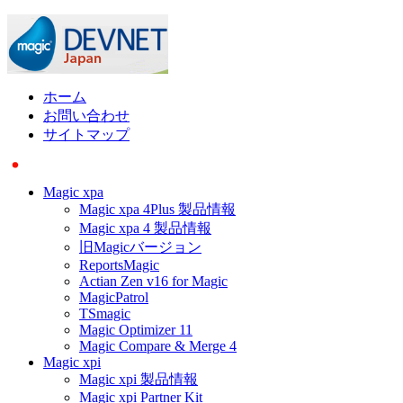
ホーム
お問い合わせ
サイトマップ
Magic xpa
Magic xpa 4Plus 製品情報
Magic xpa 4 製品情報
旧Magicバージョン
ReportsMagic
Actian Zen v16 for Magic
MagicPatrol
TSmagic
Magic Optimizer 11
Magic Compare & Merge 4
Magic xpi
Magic xpi 製品情報
Magic xpi Partner Kit