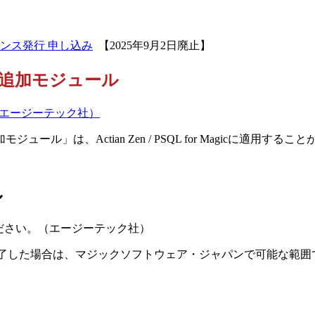
】
up ライセンス発行 申し込み
【2025年9月2日廃止】
ート／追加モジュール
ール（エージーテック社）
は、Actian Zen / PSQL for Magicに適用するこ
ル
ださい。（エージーテック社）
のサポートが終了した場合は、マジックソフトウェア・ジャパンで可能な