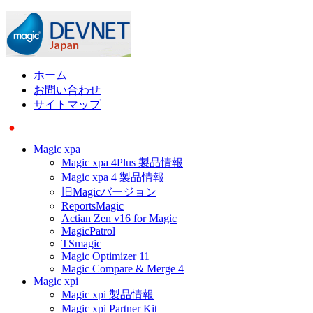
ホーム
お問い合わせ
サイトマップ
Magic xpa
Magic xpa 4Plus 製品情報
Magic xpa 4 製品情報
旧Magicバージョン
ReportsMagic
Actian Zen v16 for Magic
MagicPatrol
TSmagic
Magic Optimizer 11
Magic Compare & Merge 4
Magic xpi
Magic xpi 製品情報
Magic xpi Partner Kit