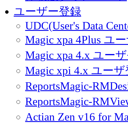
ユーザー登録
UDC(User's Data Cent
Magic xpa 4Plus 
Magic xpa 4.x ユ
Magic xpi 4.x ユ
ReportsMagic-RM
ReportsMagic-RM
Actian Zen v16 fo