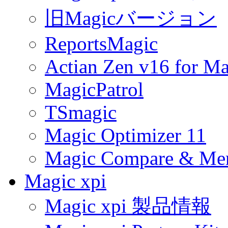
旧Magicバージョン
ReportsMagic
Actian Zen v16 for Ma
MagicPatrol
TSmagic
Magic Optimizer 11
Magic Compare & Mer
Magic xpi
Magic xpi 製品情報