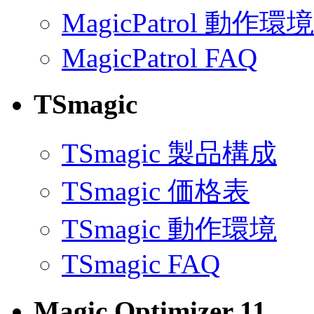
MagicPatrol 動作環境
MagicPatrol FAQ
TSmagic
TSmagic 製品構成
TSmagic 価格表
TSmagic 動作環境
TSmagic FAQ
Magic Optimizer 11