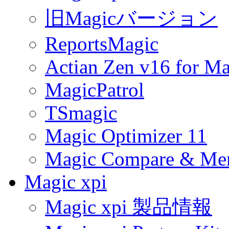
旧Magicバージョン
ReportsMagic
Actian Zen v16 for Ma
MagicPatrol
TSmagic
Magic Optimizer 11
Magic Compare & Mer
Magic xpi
Magic xpi 製品情報