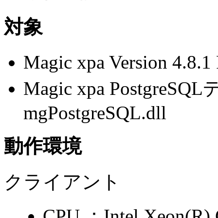
対象
Magic xpa Version 4.8.
Magic xpa Postg
mgPostgreSQL.dll
動作環境
クライアント
CPU ：Intel Xeon(R)