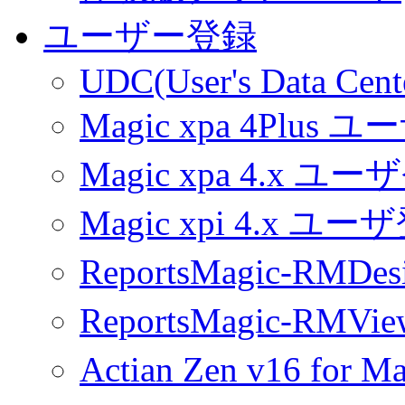
ユーザー登録
UDC(User's Data Cent
Magic xpa 4Plus 
Magic xpa 4.x ユ
Magic xpi 4.x ユ
ReportsMagic-RM
ReportsMagic-RM
Actian Zen v16 fo