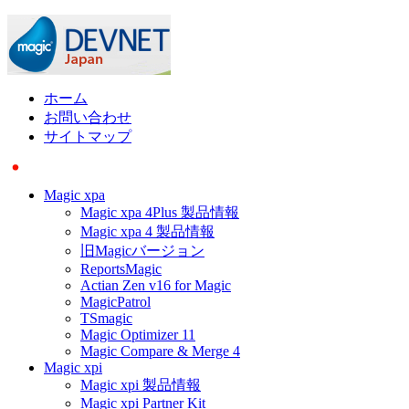
ホーム
お問い合わせ
サイトマップ
Magic xpa
Magic xpa 4Plus 製品情報
Magic xpa 4 製品情報
旧Magicバージョン
ReportsMagic
Actian Zen v16 for Magic
MagicPatrol
TSmagic
Magic Optimizer 11
Magic Compare & Merge 4
Magic xpi
Magic xpi 製品情報
Magic xpi Partner Kit