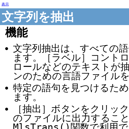
表示
文字列を抽出
機能
文字列抽出は、すべての
ます。［ラベル］コント
ロールなどのテキストが
ンのための言語ファイル
特定の語句を見つけるた
ます。
［抽出］ボタンをクリック
のファイルに出力するこ
MlsTrans()関数で